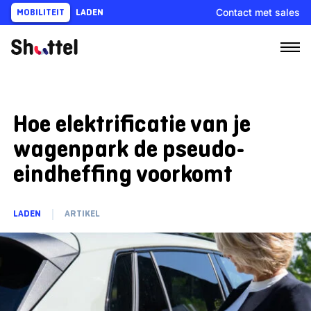
Ga
Contact met sales
MOBILITEIT
LADEN
naar
content
Hoe elektrificatie van je
wagenpark de pseudo-
eindheffing voorkomt
LADEN
ARTIKEL