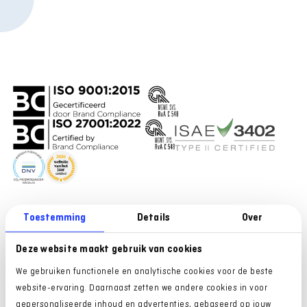
Toestemming
Details
Over
VOOR GEBRUIKERS
ONTDEK SHUTTEL
Inloggen Mijn Shuttel
Over ons
Deze website maakt gebruik van cookies
Support website
Vacatures
We gebruiken functionele en analytische cookies voor de beste
Inloggen Rijksoverheid
Mobiliteitspartner TeamNL
website-ervaring. Daarnaast zetten we andere cookies in voor
Support Rijksoverheid
Partners van Shuttel
gepersonaliseerde inhoud en advertenties, gebaseerd op jouw