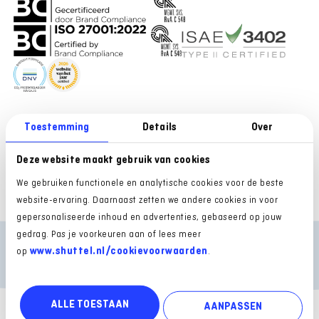
Toestemming
Details
Over
VOOR GEBRUIKERS
ONTDEK SHUTTEL
Inloggen Mijn Shuttel
Over ons
Deze website maakt gebruik van cookies
Support website
Vacatures
We gebruiken functionele en analytische cookies voor de beste
Inloggen Rijksoverheid
Mobiliteitspartner TeamNL
website-ervaring. Daarnaast zetten we andere cookies in voor
Support Rijksoverheid
Partners van Shuttel
gepersonaliseerde inhoud en advertenties, gebaseerd op jouw
gedrag. Pas je voorkeuren aan of lees meer
Contact
www.shuttel.nl/cookievoorwaarden
op
.
Algemene voorwaarden
Privacy statement
Disclaimer
Cookies
ALLE TOESTAAN
Cookievoorkeuren
EU Data Act
Issuer statement Enfuce
AANPASSEN