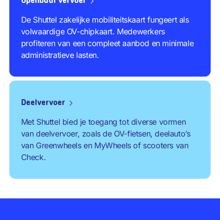
Openbaar vervoer
De Shuttel zakelijke mobiliteitskaart fungeert als
volwaardige OV-chipkaart. Medewerkers
profiteren van een compleet aanbod en minimale
administratieve lasten.
Deelvervoer
Met Shuttel bied je toegang tot diverse vormen
van deelvervoer, zoals de OV-fietsen, deelauto’s
van Greenwheels en MyWheels of scooters van
Check.