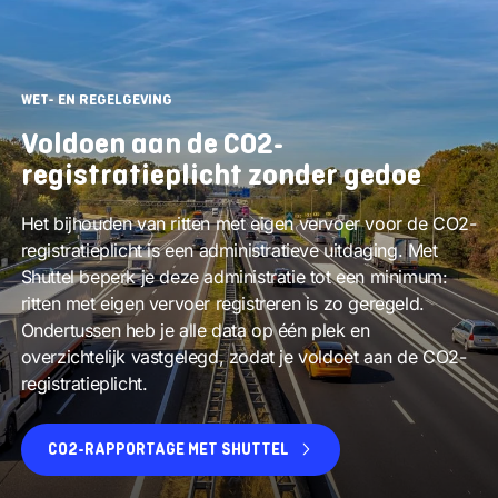
WET- EN REGELGEVING
Voldoen aan de CO2-
registratieplicht zonder gedoe
Het bijhouden van ritten met eigen vervoer voor de CO2-
registratieplicht is een administratieve uitdaging. Met
Shuttel beperk je deze administratie tot een minimum:
ritten met eigen vervoer registreren is zo geregeld.
Ondertussen heb je alle data op één plek en
overzichtelijk vastgelegd, zodat je voldoet aan de CO2-
registratieplicht.
CO2-RAPPORTAGE MET SHUTTEL