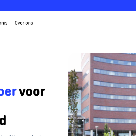
nnis
Over ons
oer
voor
d