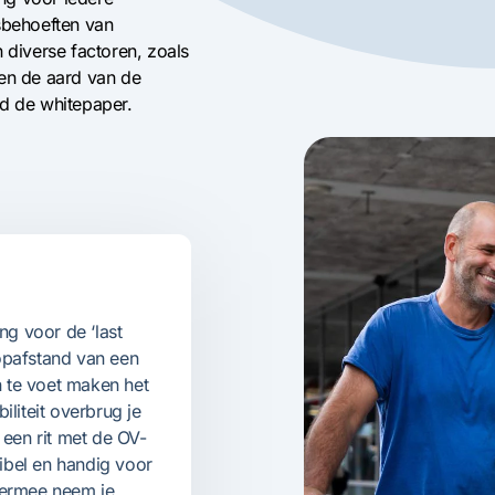
sbehoeften van
 diverse factoren, zoals
 en de aard van de
 de whitepaper.
ng voor de ‘last
oopafstand van een
n te voet maken het
liteit overbrug je
 een rit met de OV-
xibel en handig voor
iermee neem je