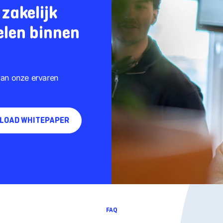
zakelijk
elen binnen
van onze ervaren
LOAD WHITEPAPER
FAQ