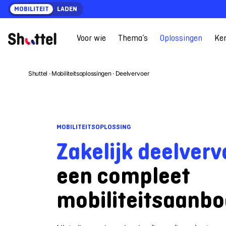
Ga
MOBILITEIT
LADEN
naar
content
Voor wie
Thema’s
Oplossingen
Ke
Shuttel
·
Mobiliteitsoplossingen
·
Deelvervoer
MOBILITEITSOPLOSSING
Zakelijk deelverv
een compleet
mobiliteitsaanbo