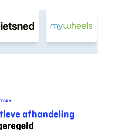
ATFORM
tieve afhandeling
geregeld