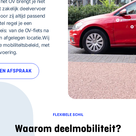
het OV brengt je niet
t zakelijk deelvervoer
or zij altijd passend
el regel je een
eis: van de OV-fiets na
en afgelegen locatie.Wij
e mobiliteitsbeleid, met
voering.
EN AFSPRAAK
FLEXIBELE SCHIL
Waarom deelmobiliteit?