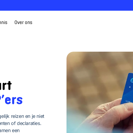
nnis
Over ons
rt
’ers
elijk reizen en je niet
ten of declaraties.
samen een