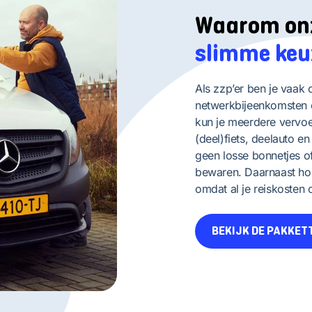
Waarom on
slimme keu
Als zzp’er ben je vaak 
netwerkbijeenkomsten o
kun je meerdere vervoe
(deel)fiets, deelauto en
geen losse bonnetjes of
bewaren. Daarnaast hou
omdat al je reiskosten 
BEKIJK DE PAKKET