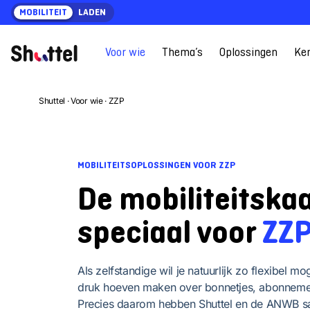
Ga
MOBILITEIT
LADEN
naar
content
Voor wie
Thema’s
Oplossingen
Ke
Shuttel
·
Voor wie
·
ZZP
MOBILITEITSOPLOSSINGEN VOOR ZZP
De mobiliteitskaa
speciaal voor
ZZP
Als zelfstandige wil je natuurlijk zo flexibel mog
druk hoeven maken over bonnetjes, abonnemen
Precies daarom hebben Shuttel en de ANWB 