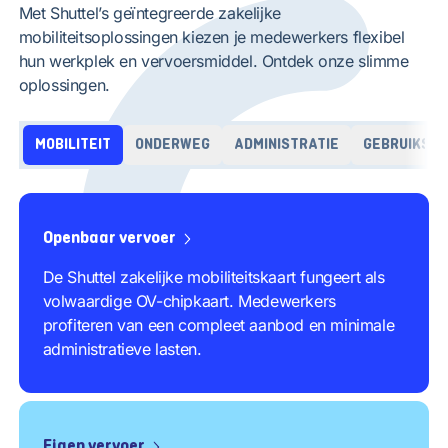
Met Shuttel’s geïntegreerde zakelijke
mobiliteitsoplossingen kiezen je medewerkers flexibel
hun werkplek en vervoersmiddel. Ontdek onze slimme
oplossingen.
MOBILITEIT
ONDERWEG
ADMINISTRATIE
GEBRUIKSVR
Openbaar vervoer
De Shuttel zakelijke mobiliteitskaart fungeert als
volwaardige OV-chipkaart. Medewerkers
profiteren van een compleet aanbod en minimale
administratieve lasten.
Eigen vervoer