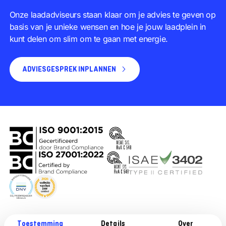
Onze laadadviseurs staan klaar om je advies te geven op
basis van je unieke wensen en hoe je jouw laadplein in
kunt delen om slim om te gaan met energie.
ADVIESGESPREK INPLANNEN
Toestemming
Details
Over