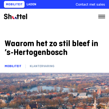
Ga
Contact met sales
MOBILITEIT
LADEN
naar
content
Waarom het zo stil bleef in
’s-Hertogenbosch
MOBILITEIT
KLANTERVARING