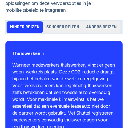
oplossingen om deze vervoersopties in je
mobiliteitsbeleid te integreren.
MINDER REIZEN
SCHONER REIZEN
ANDERS REIZEN
Thuiswerken
Wanneer medewerkers thuiswerken, vindt er geen
woon-werkreis plaats. Deze CO2-reductie draagt
bij aan het behalen van de wet- en regelgeving.
Voor tweeverdieners kan regelmatig thuiswerken
zelfs betekenen dat een tweede auto overbodig
wordt. Voor maximale klimaatwinst is het wel
essentieel dat een eventuele leaseauto niet door
de partner wordt gebruikt. Met Shuttel registreren
medewerkers eenvoudig thuiswerkdagen voor
een thuiswerkvergoeding.