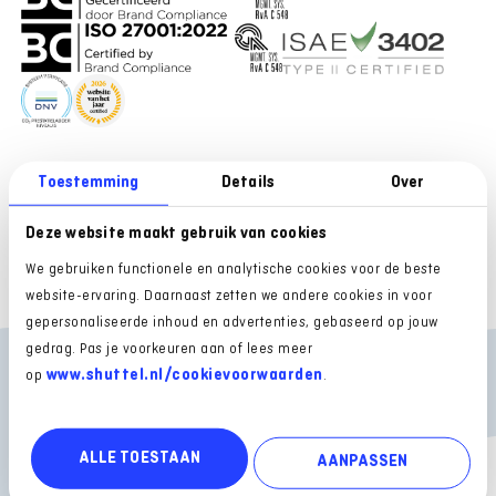
Toestemming
Details
Over
VOOR GEBRUIKERS
ONTDEK SHUTTEL
Inloggen Mijn Shuttel
Over ons
Deze website maakt gebruik van cookies
Support website
Vacatures
We gebruiken functionele en analytische cookies voor de beste
Inloggen Rijksoverheid
Mobiliteitspartner TeamNL
website-ervaring. Daarnaast zetten we andere cookies in voor
Support Rijksoverheid
Partners van Shuttel
gepersonaliseerde inhoud en advertenties, gebaseerd op jouw
gedrag. Pas je voorkeuren aan of lees meer
Contact
www.shuttel.nl/cookievoorwaarden
op
.
Algemene voorwaarden
Privacy statement
Disclaimer
Cookies
ALLE TOESTAAN
Cookievoorkeuren
EU Data Act
Issuer statement Enfuce
AANPASSEN