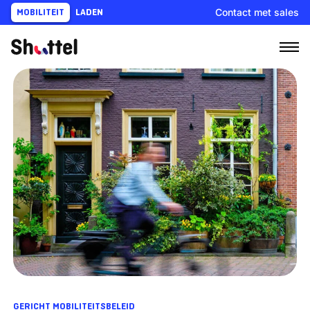
Ga
Contact met sales
MOBILITEIT
LADEN
naar
content
GERICHT MOBILITEITSBELEID