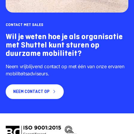
CONTACT MET SALES
Wil je weten hoe je als organisatie
met Shuttel kunt sturen op
duurzame mobiliteit?
Neem vrijblijvend contact op met één van onze ervaren
mobiliteitsadviseurs.
NEEM CONTACT OP