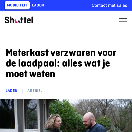
Ga
Contact met sales
MOBILITEIT
LADEN
naar
content
Meterkast verzwaren voor
de laadpaal: alles wat je
moet weten
LADEN
ARTIKEL