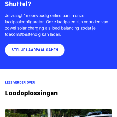
Shuttel?
Je vraagt ‘m eenvoudig online aan in onze
laadpaalconfigurator. Onze laadpalen zijn voorzien van
zowel solar charging als load balancing zodat je
toekomstbestendig kan laden.
STEL JE LAADPAAL SAMEN
LEES VERDER OVER
Laadoplossingen