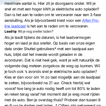
maximale aantal is. Hier zit je doorgaans onder. Wil je
snel en met een hoger kWh je elektrische auto opladen?
Dan is het aan te raden om te verzwaren naar een 3-fase
aansluiting. Als je bijvoorbeeld kiest voor een
Alfen Pro-
line laadpaal
is het aan te raden om te verzwaren.
Laadtip
: Wil je nog sneller laden?
Als je laadt tijdens de daluren, is het laadvermogen
hoger en laad je dus sneller. Op basis van onze eigen
data onder Shuttel gebruikers* met een laadpaal aan
huis, blijkt dat het meeste wordt geladen in de
avonduren. Dat is niet heel gek, want je wilt natuurlijk de
volgende dag meteen zorgeloos de weg op kunnen. Wil
je toch ook ‘s avonds snel je elektrische auto opladen?
Kies er dan voor om ‘m zo laat mogelijk aan de laadpaal
te zetten, bijvoorbeeld na 21 uur. Check hierbij wel
vooraf hoe lang je auto nodig heeft om tot 80% te laden
en reken terug vanaf het moment dat je weg moet rijden
met de auto. Ben je overdag thuis? Probeer dan tussen 8
en 9 uur te starten met laden.
* Cijfers zijn gebaseerd op