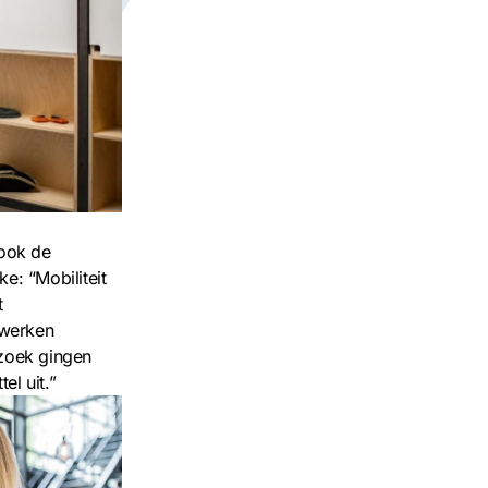
 ook de
e: “Mobiliteit
t
 werken
 zoek gingen
el uit.”