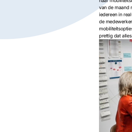
haar mobiliteit
van de maand n
iedereen in rea
de medewerkers 
mobiliteitsopt
prettig dat alle