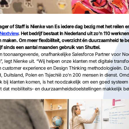
ger of Staff is Nienke van Es iedere dag bezig met het reilen e
Nextview
. Het bedrijf bestaat In Nederland uit zo’n 110 werknem
maken. Om meer flexibiliteit, overzicht én duurzaamheid te b
jf sinds een aantal maanden gebruik van Shuttel.
en toonaangevende, onafhankelijke Salesforce Partner voor No
, legt Nienke uit. “Wij helpen onze klanten met digitale transf
 customer experience en Design Thinking methodologieën. D
d, Duitsland, Polen en Tsjechië zo’n 200 mensen in dienst. Om
k bij klanten komen, is het noodzakelijk om een goed systeem
t dat mobiliteits- en duurzaamheidsdoelstellingen makkelijk b