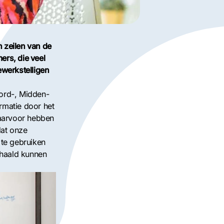
n zeilen van de
ers, die veel
ewerkstelligen
ord-, Midden-
ormatie door het
aarvoor hebben
dat onze
 te gebruiken
ehaald kunnen