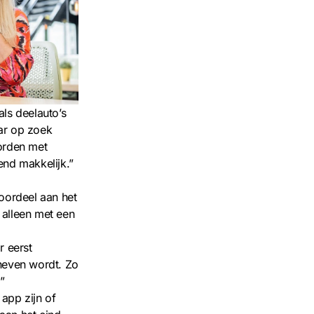
ls deelauto’s
aar op zoek
orden met
end makkelijk.”
voordeel aan het
 alleen met een
r eerst
eheven wordt. Zo
”
 app zijn of