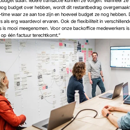
sbudget staan. Iedere transactie kunnen ze volgen. Wanneer ze 
og budget over hebben, wordt dit restantbedrag overgemaakt
l-time waar ze aan toe zijn en hoeveel budget ze nog hebben. 
als erg waardevol ervaren. Ook de flexibiliteit in verschillend
ies is mooi meegenomen. Voor onze backoffice medewerkers is 
s op één factuur terechtkomt.”