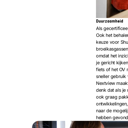
Duurzaamheid
Als gecertifice
Ook het behalen
keuze voor Shutt
broeikasgassen
omdat het inzic
je gericht kijk
fiets of het OV
sneller gebruik
Nextview maakt 
denk dat als je
ook graag pakk
ontwikkelingen
naar de mogelij
hebben gevonde