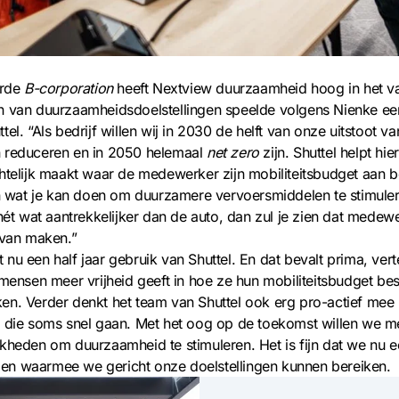
erde
B-corporation
heeft Nextview duurzaamheid hoog in het va
 van duurzaamheidsdoelstellingen speelde volgens Nienke een 
el. “Als bedrijf willen wij in 2030 de helft van onze uitstoot va
 reduceren en in 2050 helemaal
net zero
zijn. Shuttel helpt hi
htelijk maakt waar de medewerker zijn mobiliteitsbudget aan b
en wat je kan doen om duurzamere vervoersmiddelen te stimule
 nét wat aantrekkelijker dan de auto, dan zul je zien dat medew
 van maken.”
nu een half jaar gebruik van Shuttel. En dat bevalt prima, verte
 mensen meer vrijheid geeft in hoe ze hun mobiliteitsbudget be
en. Verder denkt het team van Shuttel ook erg pro-actief mee
, die soms snel gaan. Met het oog op de toekomst willen we m
kheden om duurzaamheid te stimuleren. Het is fijn dat we nu e
n waarmee we gericht onze doelstellingen kunnen bereiken.