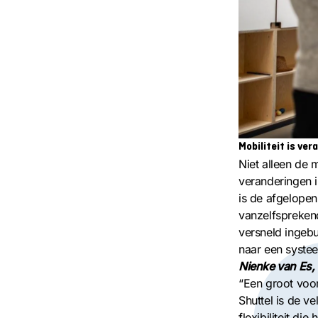
Mobiliteit is ver
Niet alleen de
veranderingen in
is de afgelopen
vanzelfsprekend
versneld ingeb
naar een systee
Nienke van Es, 
“Een groot voo
Shuttel is de v
flexibiliteit die