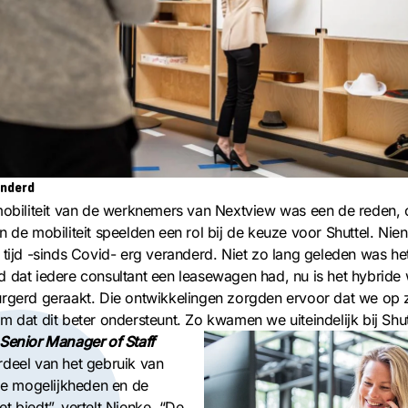
anderd
 mobiliteit van de werknemers van Nextview was een de reden,
 de mobiliteit speelden een rol bij de keuze voor Shuttel. Nienk
 tijd -sinds Covid- erg veranderd. Niet zo lang geleden was he
 dat iedere consultant een leasewagen had, nu is het hybride
urgerd geraakt. Die ontwikkelingen zorgden ervoor dat we op
m dat dit beter ondersteunt. Zo kwamen we uiteindelijk bij Shutt
Senior Manager of Staff
rdeel van het gebruik van
ele mogelijkheden en de
 het biedt”, vertelt Nienke. “De