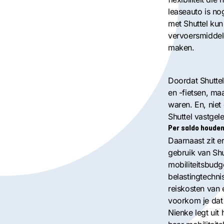
leaseauto is no
met Shuttel kun
vervoersmiddel
maken.
Doordat Shutte
en -fietsen, ma
waren. En, nie
Shuttel vastgel
Per saldo houde
Daarnaast zit e
gebruik van Shu
mobiliteitsbudg
belastingtechni
reiskosten van 
voorkom je dat
Nienke legt uit