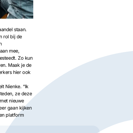
andel staan.
rol bij de
n
eraan mee,
esteedt. Zo kun
ren. Maak je de
erkers hier ook
lt Nienke. “Ik
steden, ze deze
 met nieuwe
eer gaan kijken
en platform