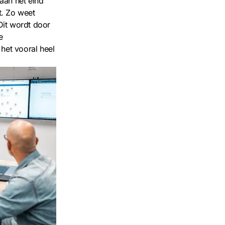
aan het eind
. Zo weet
Dit wordt door
e
het vooral heel