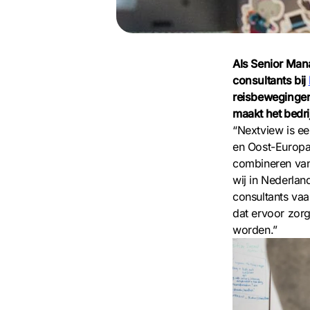
Als Senior Mana
consultants bij
reisbewegingen 
maakt het bedri
“Nextview is e
en Oost-Europa”
combineren van
wij in Nederlan
consultants vaa
dat ervoor zorg
worden.”