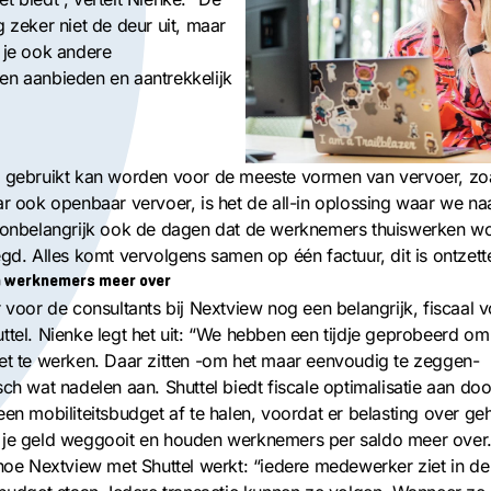
g zeker niet de deur uit, maar
 je ook andere
en aanbieden en aantrekkelijk
l gebruikt kan worden voor de meeste vormen van vervoer, zoa
ar ook openbaar vervoer, is het de all-in oplossing waar we n
t onbelangrijk ook de dagen dat de werknemers thuiswerken w
egd. Alles komt vervolgens samen op één factuur, dit is ontzett
n werknemers meer over
r voor de consultants bij Nextview nog een belangrijk, fiscaal 
ttel. Nienke legt het uit: “We hebben een tijdje geprobeerd om
et te werken. Daar zitten -om het maar eenvoudig te zeggen-
sch wat nadelen aan. Shuttel biedt fiscale optimalisatie aan doo
een mobiliteitsbudget af te halen, voordat er belasting over g
 je geld weggooit en houden werknemers per saldo meer over.
 hoe Nextview met Shuttel werkt: “iedere medewerker ziet in de