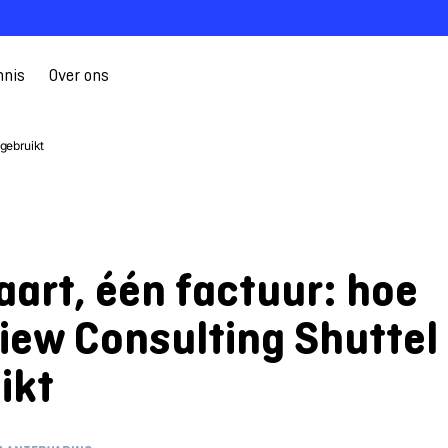
nnis
Over ons
 gebruikt
aart, één factuur: hoe
iew Consulting Shuttel
ikt