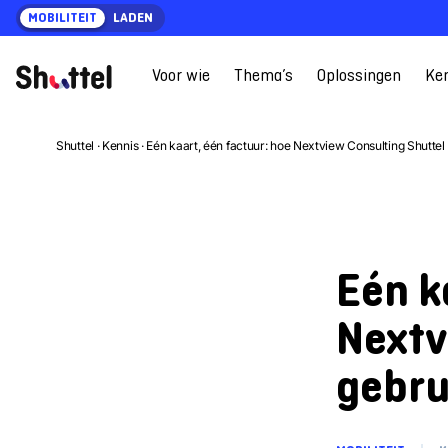
Ga
MOBILITEIT
LADEN
naar
content
Voor wie
Thema’s
Oplossingen
Ke
Shuttel
·
Kennis
·
Eén kaart, één factuur: hoe Nextview Consulting Shuttel
Eén k
Nextv
gebru