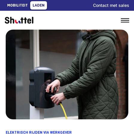
Ga
Contact met sales
MOBILITEIT
LADEN
naar
content
ELEKTRISCH RIJDEN VIA WERKGEVER