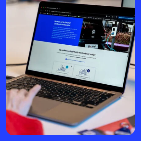
werkdagen daarna wordt het bedrag op je rekening
gegevens achter. Je
ontvangt
hierna ter
gestort – de snelste uitbetaling van Nederland. Zo
bevestiging een overzicht per mail en kan gelijk
heb je altijd inzicht in je laadkosten en wordt
de schouwing starten.
thuisladen voor jou makkelijk en overzichtelijk
Je vult de schouwing online in en bij vragen kan je
geregeld.
contact opnemen met een van onze
laadadviseurs.
Op basis van de schouwing ontvang je een
persoonlijke offerte.
Bij akkoord wordt een installatiedatum ingepland
binnen drie weken. Voordat de installatie
plaatsvindt
dien je een aantal stappen te
doorlopen
zodat de laadpaal gelijk klaar is voor
gebruik.
Zodra de laadpaal aan huis is geplaatst, kan je
starten met zorgeloos laden