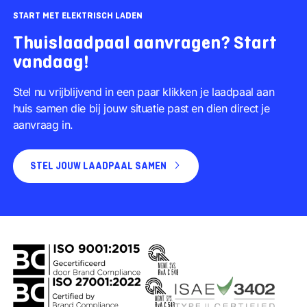
START MET ELEKTRISCH LADEN
Thuislaadpaal aanvragen? Start
vandaag!
Stel nu vrijblijvend in een paar klikken je laadpaal aan
huis samen die bij jouw situatie past en dien direct je
aanvraag in.
STEL JOUW LAADPAAL SAMEN